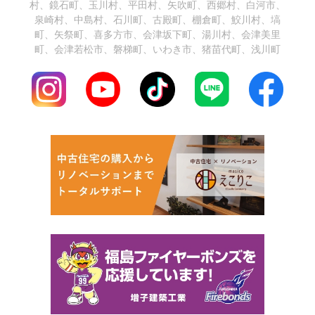
村、鏡石町、玉川村、平田村、矢吹町、西郷村、白河市、
泉崎村、中島村、石川町、古殿町、棚倉町、鮫川村、塙
町、矢祭町、喜多方市、会津坂下町、湯川村、会津美里
町、会津若松市、磐梯町、いわき市、猪苗代町、浅川町