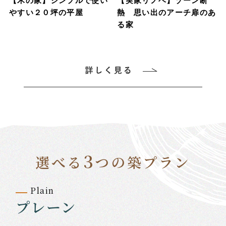
【木の家】シンプルで使い
【実家リノベ】ゾーン断
やすい２０坪の平屋
熱 思い出のアーチ扉のあ
る家
3
選べる
つの築プラン
Plain
プレーン