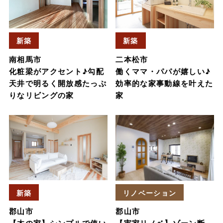
新築
新築
南相馬市
二本松市
化粧梁がアクセント♪勾配
働くママ・パパが嬉しい♪
天井で明るく開放感たっぷ
効率的な家事動線を叶えた
りなリビングの家
家
新築
リノベーション
郡山市
郡山市