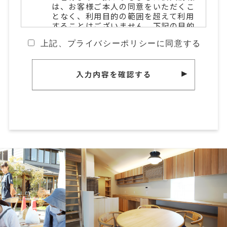
は、お客様ご本人の同意をいただくこ
となく、利用目的の範囲を超えて利用
することはございません。下記の目的
にのみ利用致します。
上記、プライバシーポリシーに同意する
1) 当社及び当社の関連企業が取り
扱っている商品・サービスなどのご案
内。
2) 商品の企画・開発あるいはアン
ケート調査の実施。
3) カタログ発送やお客様からのお問
い合わせへの対応などのために必要な
業務遂行。
また、予め明示した利用目的の範囲を
超えて、個人情報を利用する必要が生
じた場合は、本人にその旨をご連絡
し、同意をいただいた上で利用しま
す。
個人情報の第三者提供