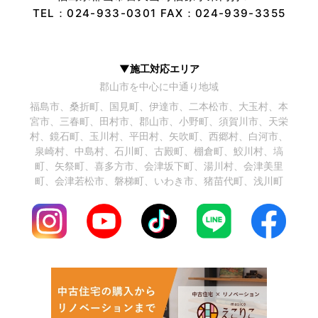
個人情報の安全管理
TEL：
024-933-0301
FAX：024-939-3355
お客様からいただいた個人情報は、誤
用、不正アクセス、紛失、改ざん、漏
洩等がないよう、安全かつ適正に取り
▼施工対応エリア
扱うとともに外部への流出防止のため
郡山市を中心に中通り地域
に細心の注意を持って管理いたしま
す。
福島市、桑折町、国見町、伊達市、二本松市、大玉村、本
また、お客様の個人情報の紛失・改ざ
宮市、三春町、田村市、郡山市、小野町、須賀川市、天栄
ん・漏洩等を防止するため、役員・社
村、鏡石町、玉川村、平田村、矢吹町、西郷村、白河市、
員に対し個人情報保護の重要性を理解
泉崎村、中島村、石川町、古殿町、棚倉町、鮫川村、塙
し、個人情報を適切に取り扱うよう教
町、矢祭町、喜多方市、会津坂下町、湯川村、会津美里
育・啓発を行ないます。
町、会津若松市、磐梯町、いわき市、猪苗代町、浅川町
個人情報の開示・訂正・停止・削除
当社は、お客様から当社の管理する個
人情報について、内容確認、訂正、更
新、削除等の要請を受けた場合には、
本人の意思を尊重し、法令の趣旨に則
り、適切に対応させていただきます。