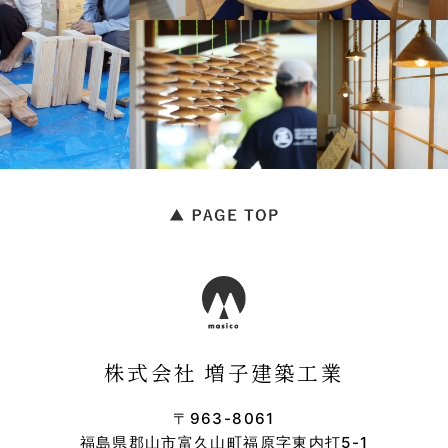
当社は、本人から同意を得ている場合
や法令に基づき開示を請求された場合
等、正当な理由がある場合を除き、個
人情報を第三者に提供および開示はい
たしません。
但し下記の項目に該当する場合、お客
様の個人情報を開示することがありま
す。
1) お客様の利用目的達成のために、
当社の関連企業及び業務委託先に提供
する場合。
2) お客様が他のお客様もしくは弊社
に不利益を及ぼす行為をしたことが判
明した場合。
3) 裁判所、検察官、警察、弁護士
会、消費者センタ一、またはこれに準
株式会社 増子建築工業
じた権限を持つ公的機関等からお客様
の登録内容についての開示を求められ
た場合。
〒963-8061
福島県郡山市富久山町福原字東内打5-1