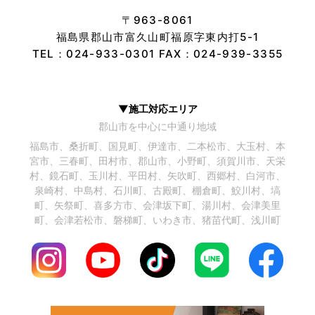
〒963-8061
福島県郡山市富久山町福原字東内打5-1
TEL：
024-933-0301
FAX：024-939-3355
▼施工対応エリア
郡山市を中心に中通り地域
福島市、桑折町、国見町、伊達市、二本松市、大玉村、本
宮市、三春町、田村市、郡山市、小野町、須賀川市、天栄
村、鏡石町、玉川村、平田村、矢吹町、西郷村、白河市、
泉崎村、中島村、石川町、古殿町、棚倉町、鮫川村、塙
町、矢祭町、喜多方市、会津坂下町、湯川村、会津美里
町、会津若松市、磐梯町、いわき市、猪苗代町、浅川町