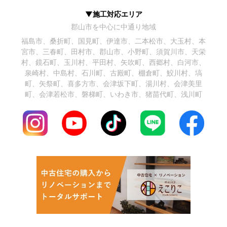
▼施工対応エリア
郡山市を中心に中通り地域
福島市、桑折町、国見町、伊達市、二本松市、大玉村、本
宮市、三春町、田村市、郡山市、小野町、須賀川市、天栄
村、鏡石町、玉川村、平田村、矢吹町、西郷村、白河市、
泉崎村、中島村、石川町、古殿町、棚倉町、鮫川村、塙
町、矢祭町、喜多方市、会津坂下町、湯川村、会津美里
町、会津若松市、磐梯町、いわき市、猪苗代町、浅川町