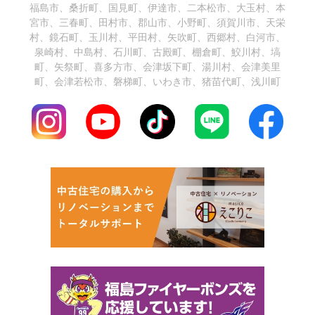
福島市、桑折町、国見町、伊達市、二本松市、大玉村、本
宮市、三春町、田村市、郡山市、小野町、須賀川市、天栄
村、鏡石町、玉川村、平田村、矢吹町、西郷村、白河市、
泉崎村、中島村、石川町、古殿町、棚倉町、鮫川村、塙
町、矢祭町、喜多方市、会津坂下町、湯川村、会津美里
町、会津若松市、磐梯町、いわき市、猪苗代町、浅川町