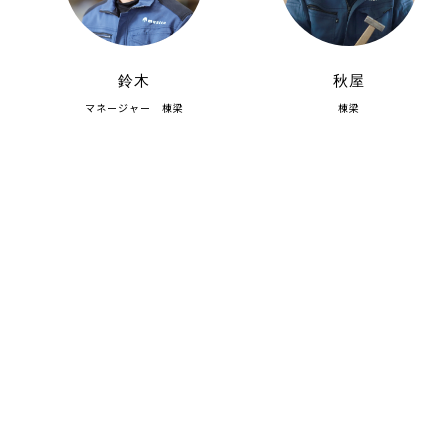
鈴木
秋屋
マネージャー 棟梁
棟梁