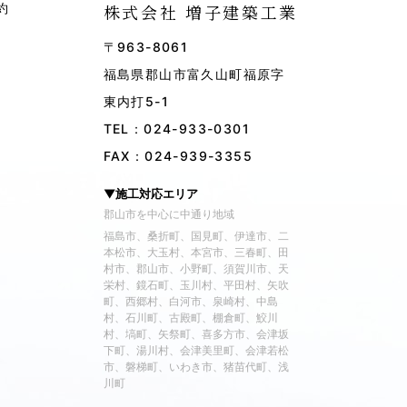
約
株式会社 増子建築工業
〒963-8061
福島県郡山市富久山町福原字
東内打5-1
TEL：
024-933-0301
FAX：024-939-3355
▼施工対応エリア
郡山市を中心に中通り地域
福島市、桑折町、国見町、伊達市、二
本松市、大玉村、本宮市、三春町、田
村市、郡山市、小野町、須賀川市、天
栄村、鏡石町、玉川村、平田村、矢吹
町、西郷村、白河市、泉崎村、中島
村、石川町、古殿町、棚倉町、鮫川
村、塙町、矢祭町、喜多方市、会津坂
下町、湯川村、会津美里町、会津若松
市、磐梯町、いわき市、猪苗代町、浅
川町