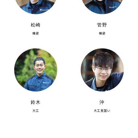
松崎
管野
棟梁
棟梁
鈴木
沖
大工
大工見習い