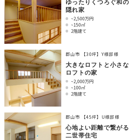
ゆったりくつろぐ和の
隠れ家
~2,500万円
~150㎡
2階建て
郡山市 【30坪】Y様邸様
大きなロフトと小さな
ロフトの家
~2,000万円
~100㎡
2階建て
郡山市 【45坪】U様邸様
心地よい距離で繋がる
二世帯住宅