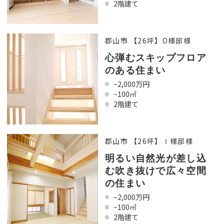
2階建て
郡山市 【26坪】O様邸様
心弾むスキップフロア
のある住まい
~2,000万円
~100㎡
2階建て
郡山市 【26坪】Ⅰ様邸様
明るい自然光が差し込
む吹き抜けで広々空間
の住まい
~2,000万円
~100㎡
2階建て