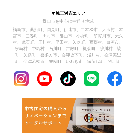
▼施工対応エリア
郡山市を中心に中通り地域
福島市、桑折町、国見町、伊達市、二本松市、大玉村、本
宮市、三春町、田村市、郡山市、小野町、須賀川市、天栄
村、鏡石町、玉川村、平田村、矢吹町、西郷村、白河市、
泉崎村、中島村、石川町、古殿町、棚倉町、鮫川村、塙
町、矢祭町、喜多方市、会津坂下町、湯川村、会津美里
町、会津若松市、磐梯町、いわき市、猪苗代町、浅川町