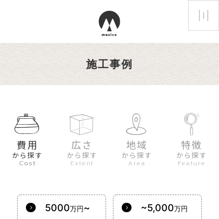
施工事例
費用
広さ
地域
特徴
から探す
から探す
から探す
から探す
Cost
Extent
Area
Feature
5000
~
~5,000
万円
万円