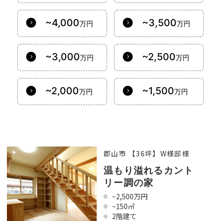
~4,000
~3,500
万円
万円
~3,000
~2,500
万円
万円
~2,000
~1,500
万円
万円
郡山市 【36坪】W様邸様
温もり溢れるカント
リー調の家
~2,500万円
~150㎡
2階建て