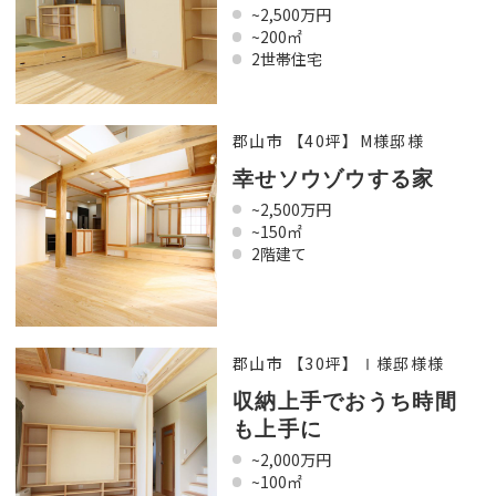
~2,500万円
~200㎡
2世帯住宅
郡山市 【40坪】M様邸様
幸せソウゾウする家
~2,500万円
~150㎡
2階建て
郡山市 【30坪】Ⅰ様邸様様
収納上手でおうち時間
も上手に
~2,000万円
~100㎡