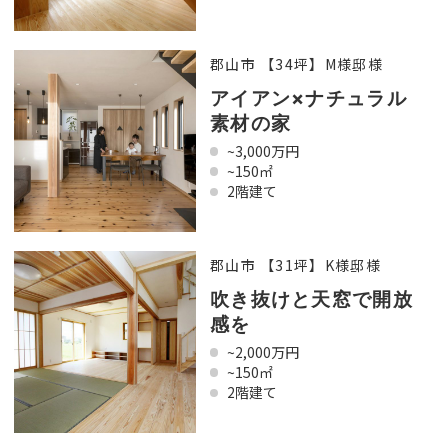
郡山市 【34坪】M様邸様
アイアン×ナチュラル
素材の家
~3,000万円
~150㎡
2階建て
郡山市 【31坪】K様邸様
吹き抜けと天窓で開放
感を
~2,000万円
~150㎡
2階建て