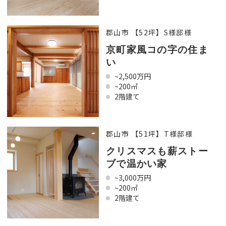
郡山市 【52坪】S様邸様
京町家風コの字の住ま
い
~2,500万円
~200㎡
2階建て
郡山市 【51坪】T様邸様
クリスマスも薪ストー
ブで温かい家
~3,000万円
~200㎡
2階建て