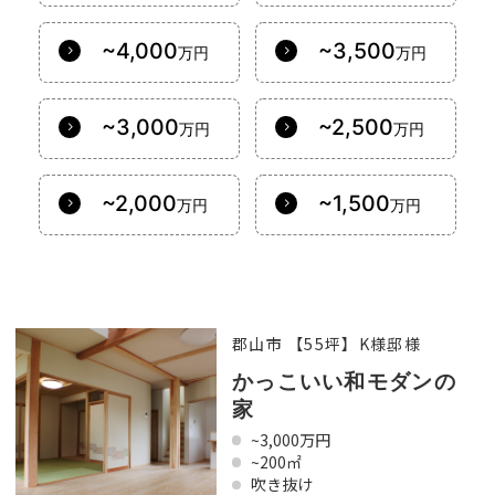
~4,000
~3,500
万円
万円
~3,000
~2,500
万円
万円
~2,000
~1,500
万円
万円
郡山市 【55坪】K様邸様
かっこいい和モダンの
家
~3,000万円
~200㎡
吹き抜け