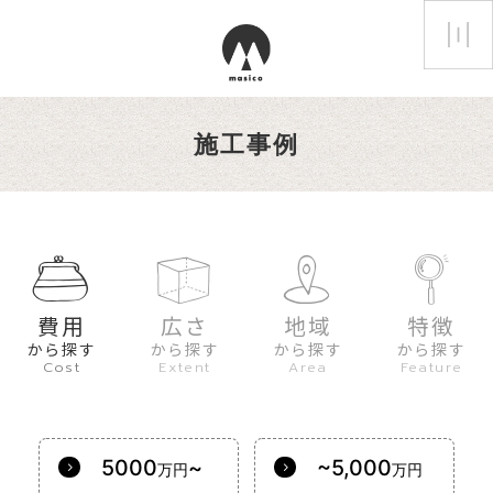
施工事例
費用
広さ
地域
特徴
から探す
から探す
から探す
から探す
Cost
Extent
Area
Feature
5000
~
~5,000
万円
万円