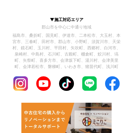
▼施工対応エリア
郡山市を中心に中通り地域
福島市、桑折町、国見町、伊達市、二本松市、大玉村、本
宮市、三春町、田村市、郡山市、小野町、須賀川市、天栄
村、鏡石町、玉川村、平田村、矢吹町、西郷村、白河市、
泉崎村、中島村、石川町、古殿町、棚倉町、鮫川村、塙
町、矢祭町、喜多方市、会津坂下町、湯川村、会津美里
町、会津若松市、磐梯町、いわき市、猪苗代町、浅川町