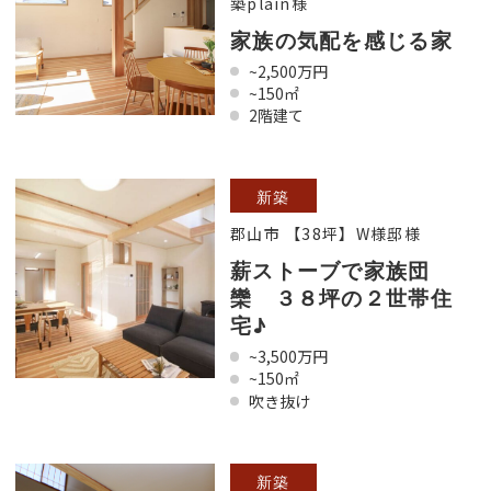
築plain様
家族の気配を感じる家
~2,500万円
~150㎡
2階建て
新築
郡山市 【38坪】W様邸様
薪ストーブで家族団
欒 ３８坪の２世帯住
宅♪
~3,500万円
~150㎡
吹き抜け
新築