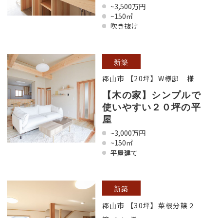
~3,500万円
~150㎡
吹き抜け
新築
郡山市 【20坪】W様邸 様
【木の家】シンプルで
使いやすい２０坪の平
屋
~3,000万円
~150㎡
平屋建て
新築
郡山市 【30坪】菜根分譲２