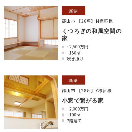
新築
郡山市 【36坪】M様邸様
くつろぎの和風空間の
家
~2,500万円
~150㎡
吹き抜け
新築
郡山市 【28坪】Y様邸様
小窓で繋がる家
~2,000万円
~100㎡
2階建て