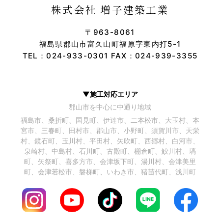
株式会社 増子建築工業
〒963-8061
福島県郡山市富久山町福原字東内打5-1
TEL：
024-933-0301
FAX：024-939-3355
▼施工対応エリア
郡山市を中心に中通り地域
福島市、桑折町、国見町、伊達市、二本松市、大玉村、本
宮市、三春町、田村市、郡山市、小野町、須賀川市、天栄
村、鏡石町、玉川村、平田村、矢吹町、西郷村、白河市、
泉崎村、中島村、石川町、古殿町、棚倉町、鮫川村、塙
町、矢祭町、喜多方市、会津坂下町、湯川村、会津美里
町、会津若松市、磐梯町、いわき市、猪苗代町、浅川町