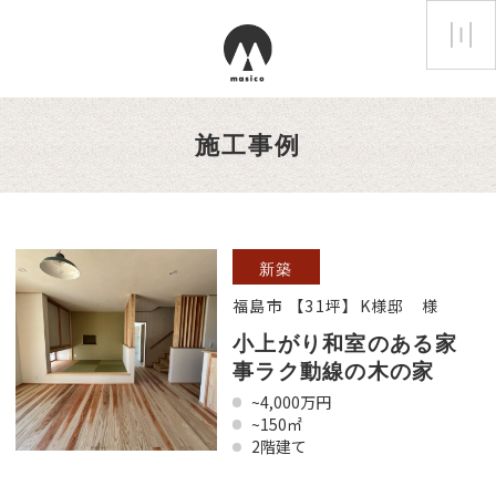
施工事例
新築
福島市 【31坪】K様邸 様
小上がり和室のある家
事ラク動線の木の家
~4,000万円
~150㎡
2階建て