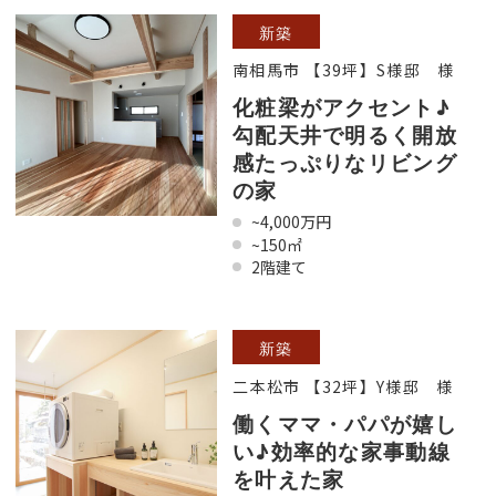
新築
南相馬市 【39坪】S様邸 様
化粧梁がアクセント♪
勾配天井で明るく開放
感たっぷりなリビング
の家
~4,000万円
~150㎡
2階建て
新築
二本松市 【32坪】Y様邸 様
働くママ・パパが嬉し
い♪効率的な家事動線
を叶えた家