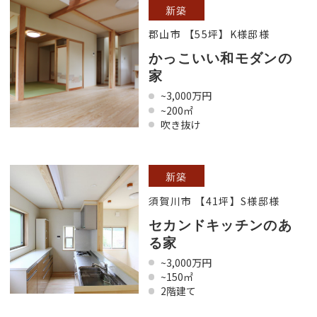
新築
郡山市 【55坪】K様邸様
かっこいい和モダンの
家
~3,000万円
~200㎡
吹き抜け
新築
須賀川市 【41坪】S様邸様
セカンドキッチンのあ
る家
~3,000万円
~150㎡
2階建て